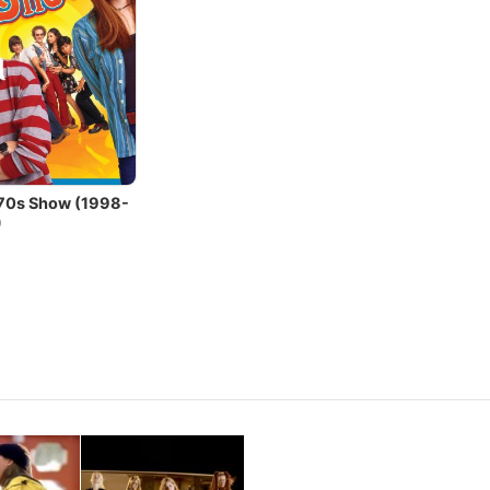
'70s Show (1998-
)