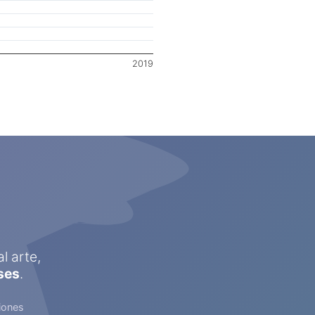
2019
l arte,
ses
.
iones