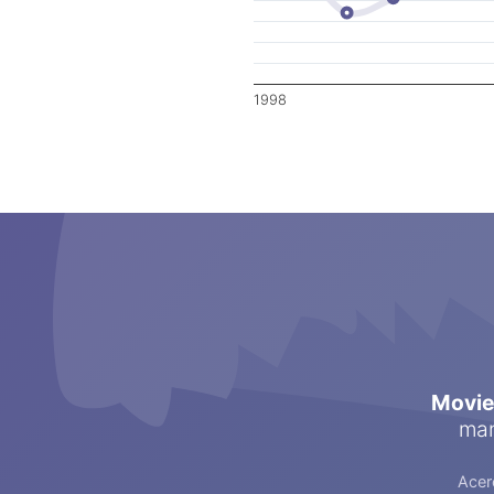
1998
Movi
man
Acer