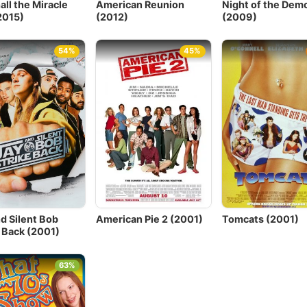
ll the Miracle
American Reunion
Night of the Dem
2015)
(2012)
(2009)
54%
45%
d Silent Bob
American Pie 2 (2001)
Tomcats (2001)
e Back (2001)
63%