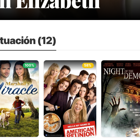
tuación (12)
100%
58%