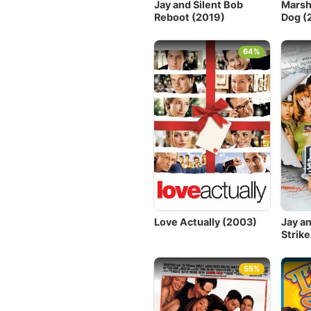
Jay and Silent Bob
Marsha
Reboot (2019)
Dog (
64%
Love Actually (2003)
Jay an
Strik
55%