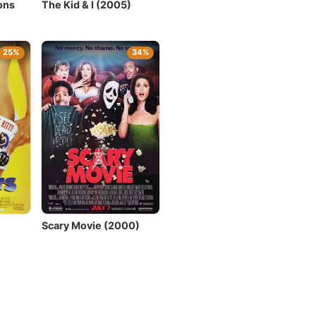
ons
The Kid & I (2005)
25%
34%
Scary Movie (2000)