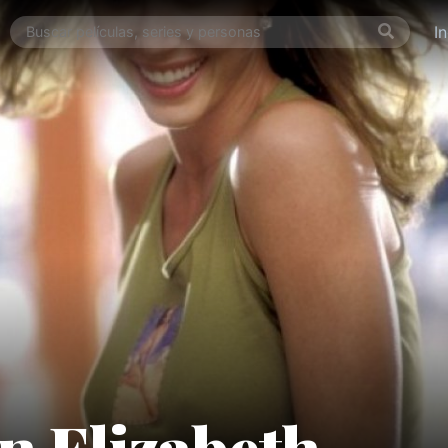
I
 Elizabeth