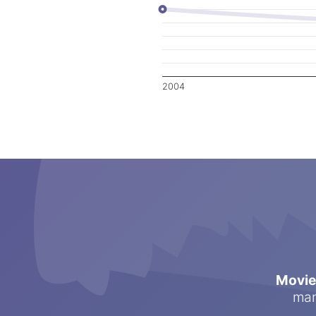
2004
Movi
man