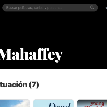
I
 Mahaffey
tuación (7)