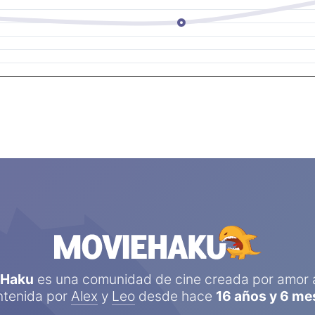
eHaku
es una comunidad de cine creada por amor a
tenida por
Alex
y
Leo
desde hace
16 años y 6 me