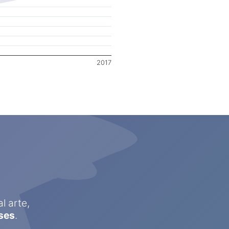
2017
l arte,
ses
.