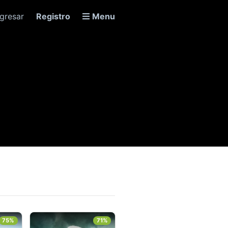
ngresar
Registro
Menu
75%
71%