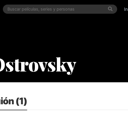
I
Ostrovsky
ión (1)