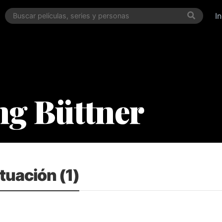
I
ng Büttner
tuación (1)