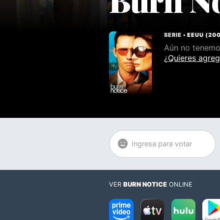
SERIE •
EEUU
(
20
Aún no tenemos
¿Quieres agreg
Ingresa para votar
VER
BURN NOTICE
ONLINE