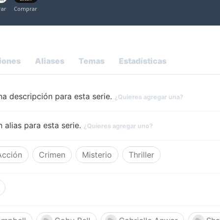
iones
Aliases
Temas
Estadísticas
a descripción para esta serie.
¿Quieres agregar una?
 alias para esta serie.
¿Quieres agregar uno?
Acción
Crimen
Misterio
Thriller