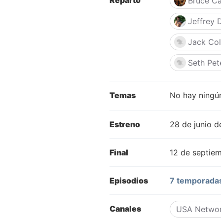
Reparto
Bruce C
Jeffrey
Jack Co
Seth Pet
Temas
No hay ningún
Estreno
28 de junio 
Final
12 de septie
Episodios
7 temporadas
Canales
USA Netwo