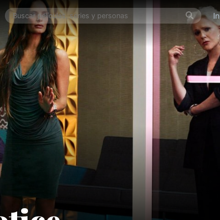
I
tice