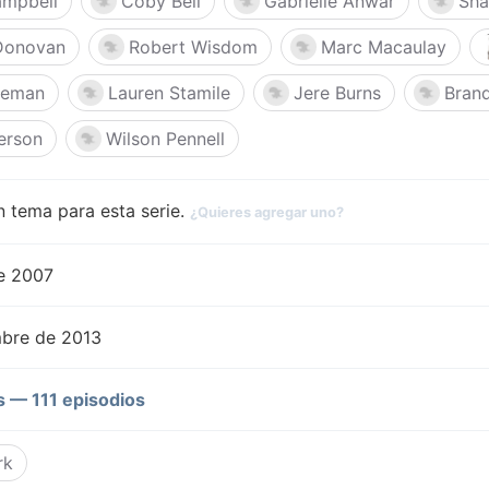
ampbell
Coby Bell
Gabrielle Anwar
Sha
 Donovan
Robert Wisdom
Marc Macaulay
leman
Lauren Stamile
Jere Burns
Bran
erson
Wilson Pennell
 tema para esta serie.
¿Quieres agregar uno?
de 2007
mbre de 2013
 — 111 episodios
rk