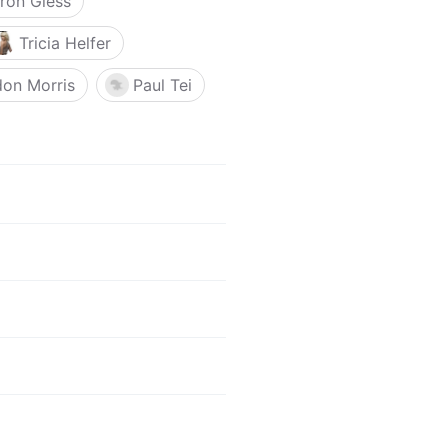
ron Gless
Tricia Helfer
don Morris
Paul Tei