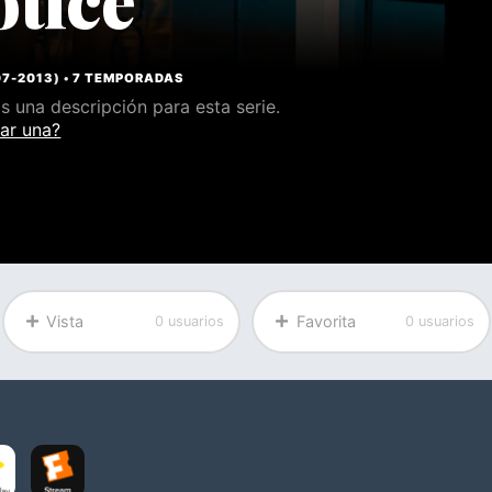
07
-
2013
) •
7 TEMPORADAS
 una descripción para esta serie.
ar una?
Vista
Favorita
0 usuarios
0 usuarios