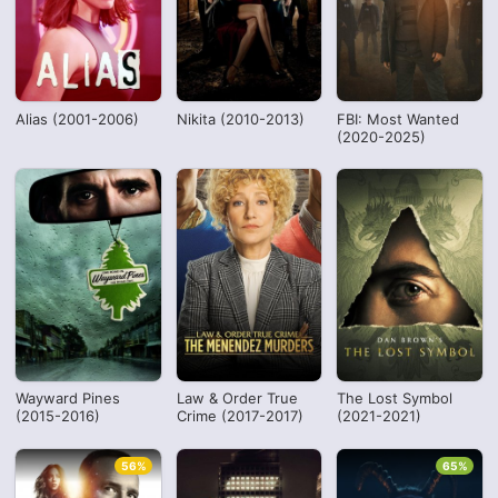
Alias (2001-2006)
Nikita (2010-2013)
FBI: Most Wanted
(2020-2025)
Wayward Pines
Law & Order True
The Lost Symbol
(2015-2016)
Crime (2017-2017)
(2021-2021)
56%
65%