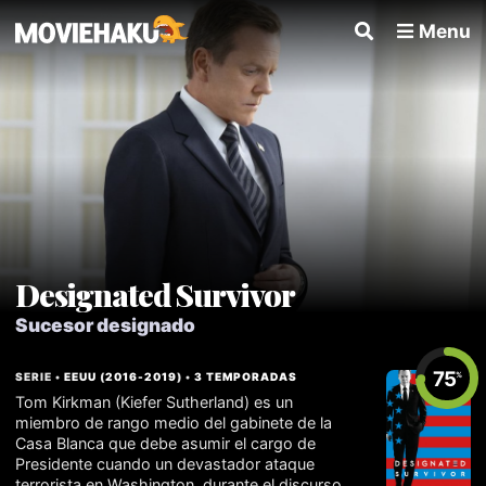
Menu
Designated Survivor
Sucesor designado
75
SERIE •
EEUU
(
2016
-
2019
) •
3 TEMPORADAS
%
Tom Kirkman (Kiefer Sutherland) es un
miembro de rango medio del gabinete de la
Casa Blanca que debe asumir el cargo de
Presidente cuando un devastador ataque
terrorista en Washington, durante el discurso