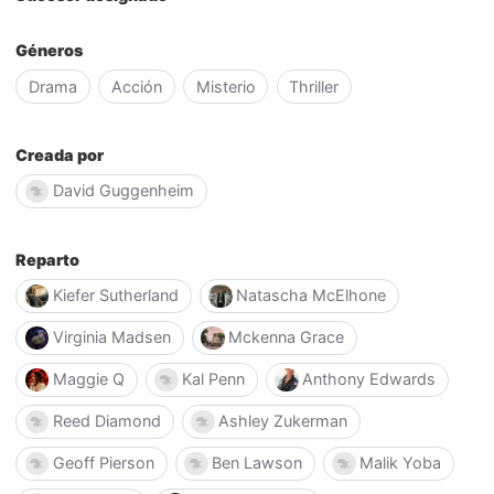
Géneros
Drama
Acción
Misterio
Thriller
Creada por
David Guggenheim
Reparto
Kiefer Sutherland
Natascha McElhone
Virginia Madsen
Mckenna Grace
Maggie Q
Kal Penn
Anthony Edwards
Reed Diamond
Ashley Zukerman
Geoff Pierson
Ben Lawson
Malik Yoba