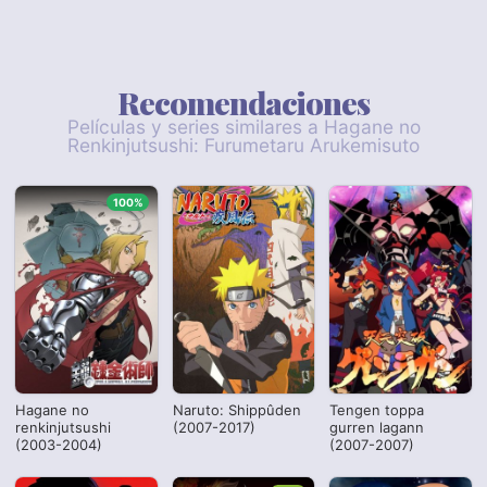
Recomendaciones
Películas y series similares a Hagane no
Renkinjutsushi: Furumetaru Arukemisuto
100%
Hagane no
Naruto: Shippûden
Tengen toppa
renkinjutsushi
(2007-2017)
gurren lagann
(2003-2004)
(2007-2007)