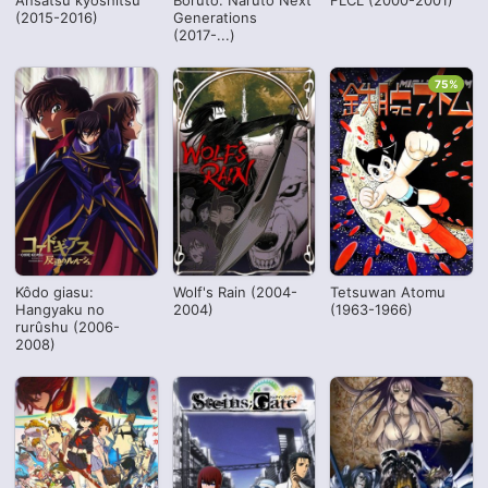
Ansatsu kyôshitsu
Boruto: Naruto Next
FLCL (2000-2001)
(2015-2016)
Generations
(2017-...)
75%
Kôdo giasu:
Wolf's Rain (2004-
Tetsuwan Atomu
Hangyaku no
2004)
(1963-1966)
rurûshu (2006-
2008)