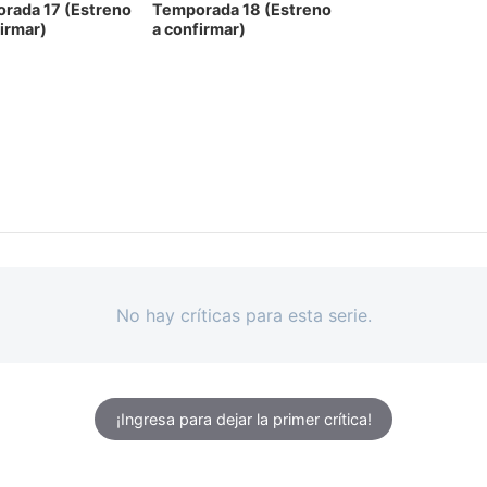
rada 17
(Estreno
Temporada 18
(Estreno
firmar)
a confirmar)
No hay críticas para esta serie.
¡Ingresa para dejar la primer crítica!