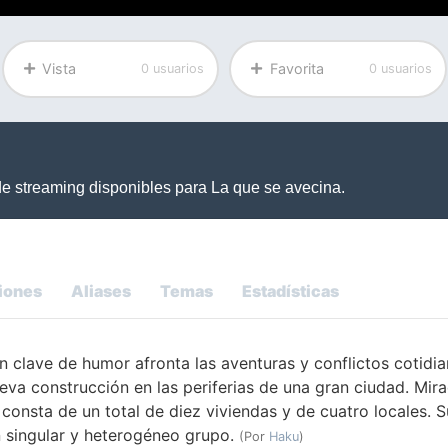
Vista
Favorita
0 usuarios
0 usuarios
iones
Aliases
Temas
Estadísticas
en clave de humor afronta las aventuras y conflictos cotidi
ueva construcción en las periferias de una gran ciudad. Mi
consta de un total de diez viviendas y de cuatro locales. 
 singular y heterogéneo grupo.
(Por
Haku
)