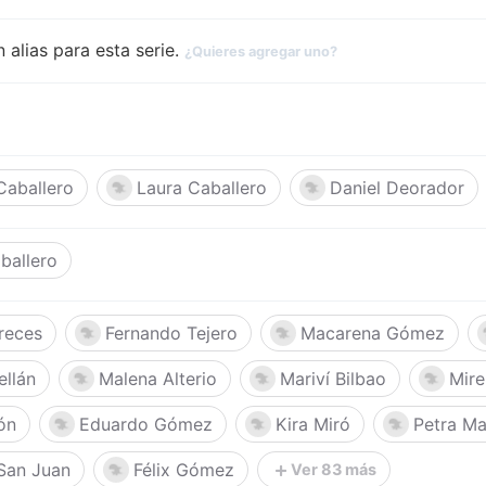
 alias para esta serie.
¿Quieres agregar uno?
Caballero
Laura Caballero
Daniel Deorador
ballero
reces
Fernando Tejero
Macarena Gómez
ellán
Malena Alterio
Mariví Bilbao
Mire
ón
Eduardo Gómez
Kira Miró
Petra Ma
San Juan
Félix Gómez
Ver 83 más