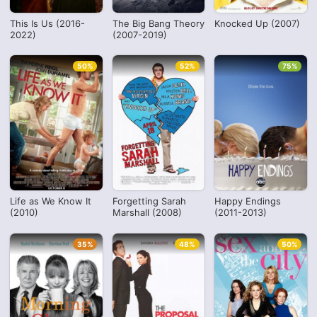
This Is Us (2016-
The Big Bang Theory
Knocked Up (2007)
2022)
(2007-2019)
50%
52%
75%
Life as We Know It
Forgetting Sarah
Happy Endings
(2010)
Marshall (2008)
(2011-2013)
35%
48%
50%