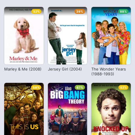
52%
39%
88%
Marley & Me (2008)
Jersey Girl (2004)
The Wonder Years
(1988-1993)
58%
67%
52%