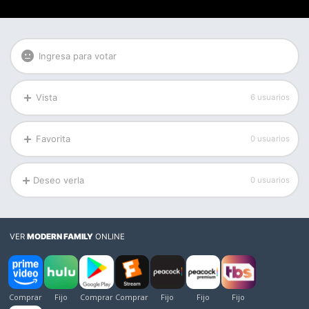
Ingresa para votar
Vista
6 usuarios
Favorita
0 usuarios
Deseo verla
0 usuarios
VER
MODERN FAMILY
ONLINE