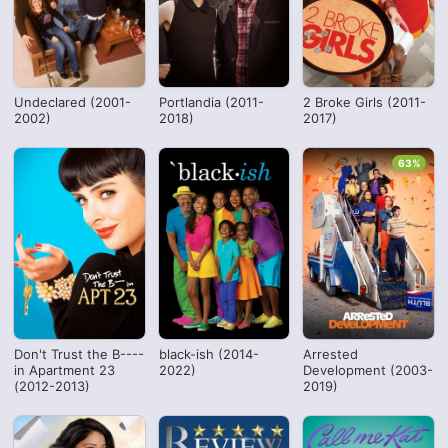
Undeclared (2001-
Portlandia (2011-
2 Broke Girls (2011-
2002)
2018)
2017)
63%
Don't Trust the B----
black-ish (2014-
Arrested
in Apartment 23
2022)
Development (2003-
(2012-2013)
2019)