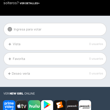
solteros?
VER DETALLES
Ingresa para votar
Vista
0 usuarios
Favorita
0 usuarios
Deseo verla
0 usuarios
VER
NEW GIRL
ONLINE