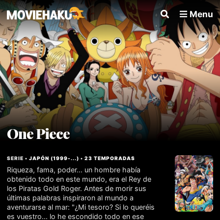
Menu
One Piece
SERIE •
JAPÓN
(
1999
-...
) •
23 TEMPORADAS
Riqueza, fama, poder... un hombre había
obtenido todo en este mundo, era el Rey de
los Piratas Gold Roger. Antes de morir sus
últimas palabras inspiraron al mundo a
aventurarse al mar: "¿Mi tesoro? Si lo queréis
es vuestro... lo he escondido todo en ese