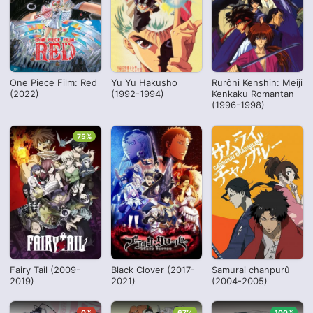
One Piece Film: Red
Yu Yu Hakusho
Rurôni Kenshin: Meiji
(2022)
(1992-1994)
Kenkaku Romantan
(1996-1998)
75%
Fairy Tail (2009-
Black Clover (2017-
Samurai chanpurû
2019)
2021)
(2004-2005)
0%
67%
100%