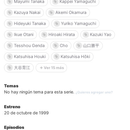
Mayumi Tanaka
Kappei Yamaguchi
Kazuya Nakai
Akemi Okamura
Hideyuki Tanaka
Yuriko Yamaguchi
Ikue Otani
Hiroaki Hirata
Kazuki Yao
Tesshou Genda
Cho
山口勝平
Katsuhisa Houki
Katsuhisa Hôki
大谷育江
Ver 15 más
Temas
No hay ningún tema para esta serie.
¿Quieres agregar uno?
Estreno
20 de octubre de 1999
Episodios