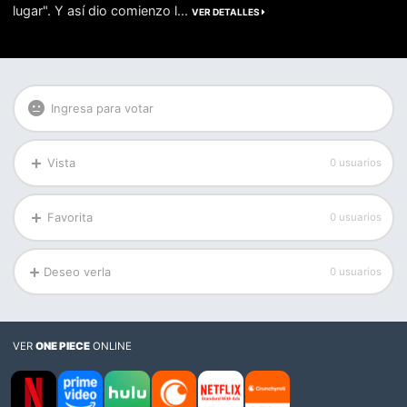
lugar". Y así dio comienzo l...
VER DETALLES
Ingresa para votar
Vista
0 usuarios
Favorita
0 usuarios
Deseo verla
0 usuarios
VER
ONE PIECE
ONLINE