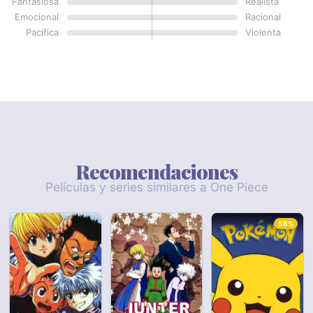
Fantasiosa
Realista
Emocional
Racional
Pacífica
Violenta
Recomendaciones
Películas y series similares a One Piece
58%