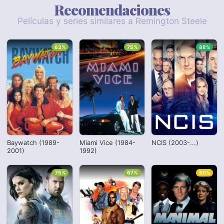
Recomendaciones
Películas y series similares a Remington Steele
63%
75%
88%
Baywatch (1989-
Miami Vice (1984-
NCIS (2003-...)
2001)
1992)
75%
67%
50%