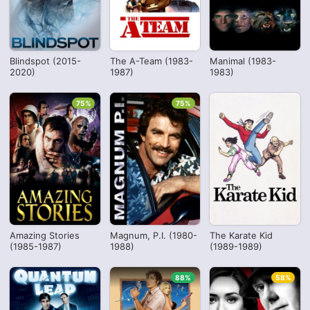
Blindspot (2015-
The A-Team (1983-
Manimal (1983-
2020)
1987)
1983)
75%
75%
Amazing Stories
Magnum, P.I. (1980-
The Karate Kid
(1985-1987)
1988)
(1989-1989)
88%
58%