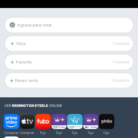
Ingresa para votar
Vista
1 usuarios
Favorita
1 usuarios
Deseo verla
0 usuarios
VER
REMINGTON STEELE
ONLINE