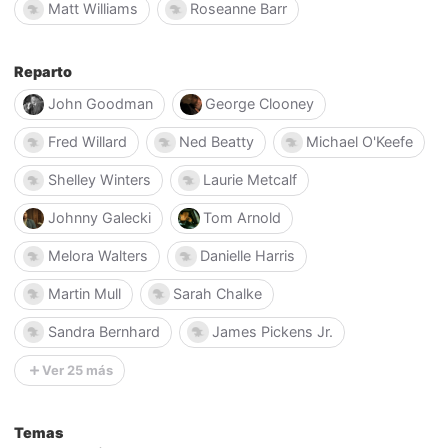
Matt Williams
Roseanne Barr
Reparto
John Goodman
George Clooney
Fred Willard
Ned Beatty
Michael O'Keefe
Shelley Winters
Laurie Metcalf
Johnny Galecki
Tom Arnold
Melora Walters
Danielle Harris
Martin Mull
Sarah Chalke
Sandra Bernhard
James Pickens Jr.
Ver 25 más
Temas