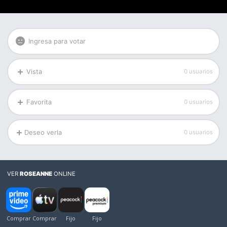
Ingresa para votar
Vista
0 usuarios
Favorita
0 usuarios
Deseo verla
0 usuarios
VER
ROSEANNE
ONLINE