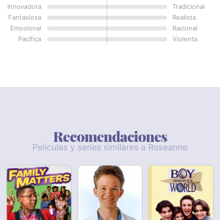
Innovadora
Tradicional
Fantasiosa
Realista
Emocional
Racional
Pacífica
Violenta
Recomendaciones
Películas y series similares a Roseanne