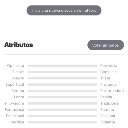
Inicia una nueva discusión en el foro
Atributos
Votar atributos
Optimista
Pesimista
Simple
Compleja
Alegre
Triste
Superficial
Profunda
Serena
Perturbadora
Lenta
Rápida
Innovadora
Tradicional
Fantasiosa
Realista
Emocional
Racional
Pacífica
Violenta