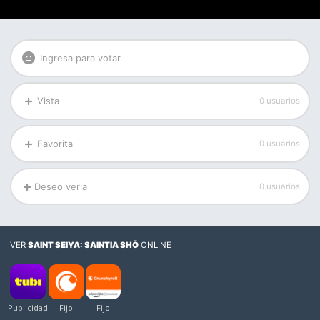
Ingresa para votar
Vista
0 usuarios
Favorita
0 usuarios
Deseo verla
0 usuarios
VER
SAINT SEIYA: SAINTIA SHŌ
ONLINE