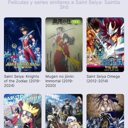
Películas y series similares a Saint Seiya: Saintia
Shō
75%
Saint Seiya: Knights
Mugen no jûnin:
Saint Seiya Omega
of the Zodiac (2019-
Immortal (2019-
(2012-2014)
2024)
2020)