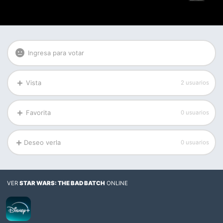
Ingresa para votar
Vista
2 usuarios
Favorita
0 usuarios
Deseo verla
0 usuarios
VER
STAR WARS: THE BAD BATCH
ONLINE