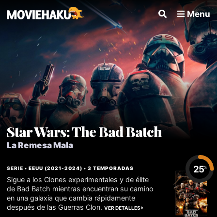
Menu
Star Wars: The Bad Batch
La Remesa Mala
25
SERIE •
EEUU
(
2021
-
2024
) •
3 TEMPORADAS
%
Sigue a los Clones experimentales y de élite
de Bad Batch mientras encuentran su camino
en una galaxia que cambia rápidamente
después de las Guerras Clon.
VER DETALLES