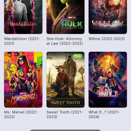
WandaVision (2021-
She-Hulk: Attorney
Willow (2022-2023)
2021)
at Law (2022-2022)
75%
Ms. Marvel (2022-
Sweet Tooth (2021-
What If...? (2021-
2022)
2023)
2024)