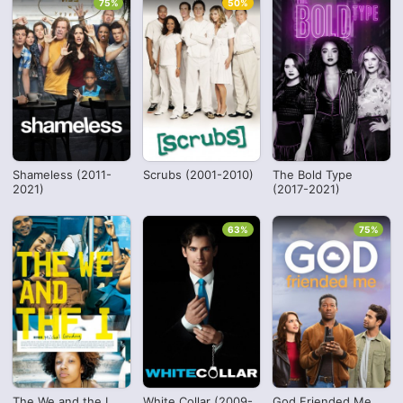
75%
50%
Shameless (2011-
Scrubs (2001-2010)
The Bold Type
2021)
(2017-2021)
63%
75%
The We and the I
White Collar (2009-
God Friended Me