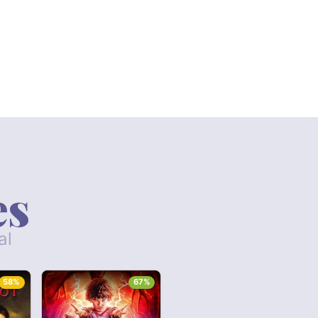
es
al
58%
67%