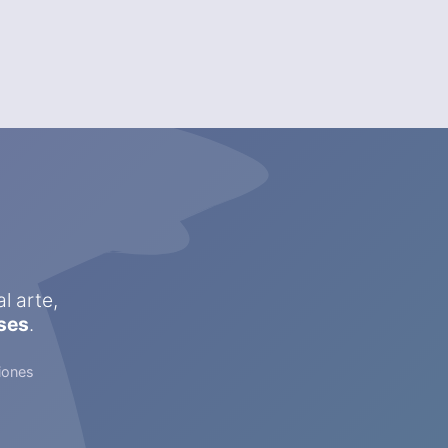
l arte,
ses
.
iones