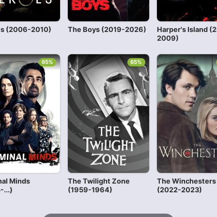
s (2006-2010)
The Boys (2019-2026)
Harper's Island (
2009)
65%
65%
nal Minds
The Twilight Zone
The Winchesters
...)
(1959-1964)
(2022-2023)