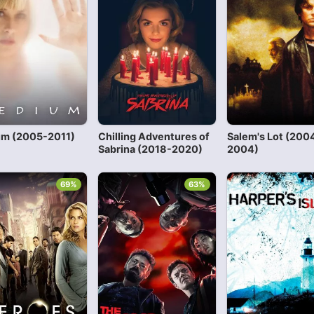
m (2005-2011)
Chilling Adventures of
Salem's Lot (200
Sabrina (2018-2020)
2004)
69%
63%