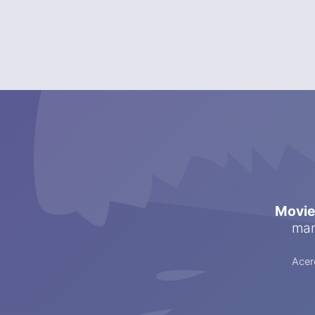
Movi
man
Acer