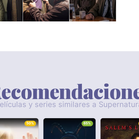
ecomendacion
elículas y series similares a Supernatur
50%
65%