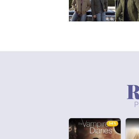
R
P
54%