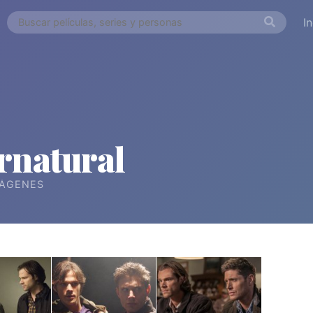
I
rnatural
ÁGENES