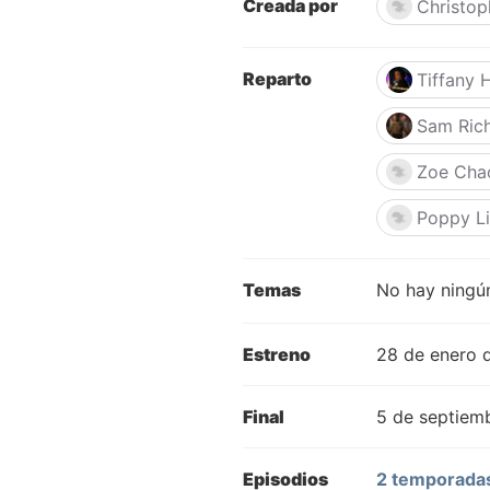
Creada por
Christop
Reparto
Tiffany 
Sam Ric
Zoe Cha
Poppy L
Temas
No hay ningún
Estreno
28 de enero 
Final
5 de septiem
Episodios
2 temporadas