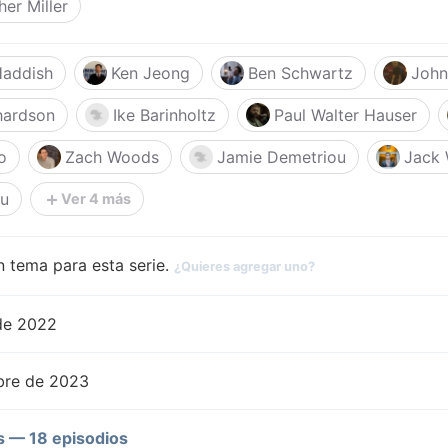
her Miller
Haddish
Ken Jeong
Ben Schwartz
John
hardson
Ike Barinholtz
Paul Walter Hauser
o
Zach Woods
Jamie Demetriou
Jack 
iu
Ver 4 más
 tema para esta serie.
¿Quieres agregar uno?
de 2022
bre de 2023
 — 18 episodios