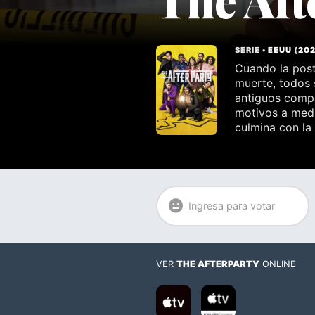
SERIE •
EEUU
(
20
Cuando la post
muerte, todos 
antiguos compa
motivos a medi
culmina con la
Ingresa para votar
VER
THE AFTERPARTY
ONLINE