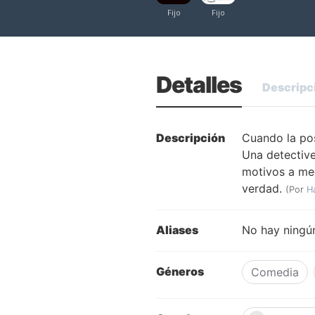
Detalles
Descripc
Descripción
Cuando la pos
Una detective
motivos a med
verdad.
(Por
H
Aliases
No hay ningún
Géneros
Comedia