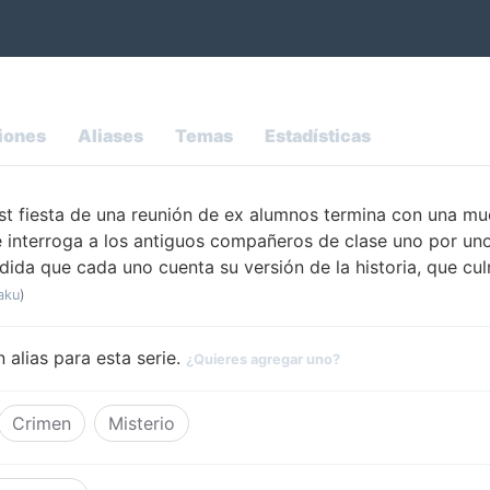
iones
Aliases
Temas
Estadísticas
t fiesta de una reunión de ex alumnos termina con una mu
 interroga a los antiguos compañeros de clase uno por un
ida que cada uno cuenta su versión de la historia, que cu
aku
)
 alias para esta serie.
¿Quieres agregar uno?
Crimen
Misterio