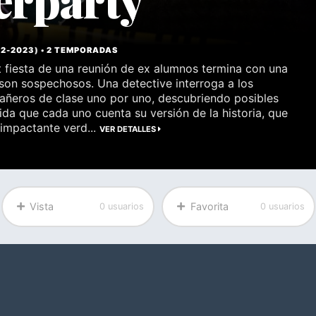
22
-
2023
) •
2 TEMPORADAS
 fiesta de una reunión de ex alumnos termina con una
son sospechosos. Una detective interroga a los
ñeros de clase uno por uno, descubriendo posibles
da que cada uno cuenta su versión de la historia, que
 impactante verd...
VER DETALLES
Vista
Favorita
0 usuarios
0 usuarios