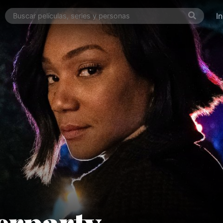
I
erparty