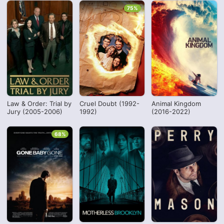
75%
Law & Order: Trial by
Cruel Doubt (1992-
Animal Kingdom
Jury (2005-2006)
1992)
(2016-2022)
68%