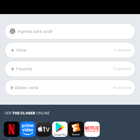
Ingresa para votar
Vista
2 usuarios
Favorita
0 usuarios
Deseo verla
0 usuarios
VER
THE CLOSER
ONLINE