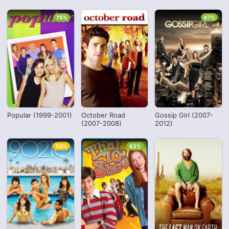
75%
67%
Popular (1999-2001)
October Road
Gossip Girl (2007-
(2007-2008)
2012)
50%
63%