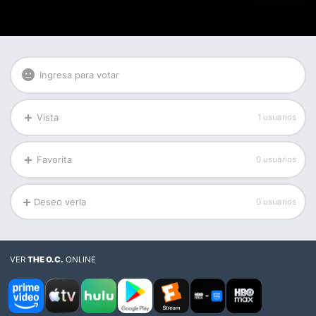
Ingresa para votar
Vista
1 usuarios
Favorita
0 usuarios
Deseo verla
0 usuarios
VER
THE O.C.
ONLINE