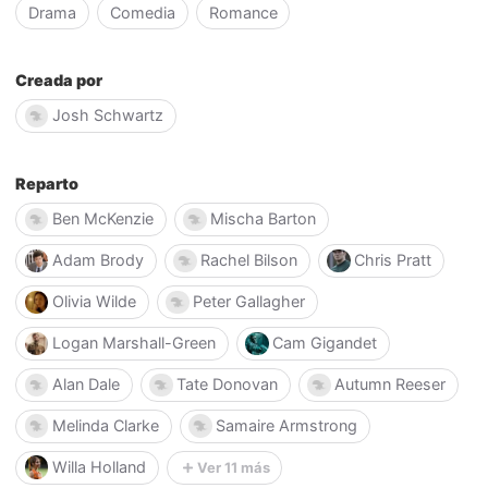
Drama
Comedia
Romance
Creada por
Josh Schwartz
Reparto
Ben McKenzie
Mischa Barton
Adam Brody
Rachel Bilson
Chris Pratt
Olivia Wilde
Peter Gallagher
Logan Marshall-Green
Cam Gigandet
Alan Dale
Tate Donovan
Autumn Reeser
Melinda Clarke
Samaire Armstrong
Willa Holland
Ver 11 más