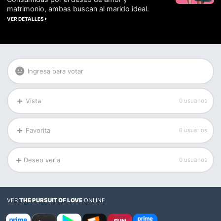
matrimonio, ambas buscan al marido ideal.
VER DETALLES
Ingresa para votar
Vista
0 usuarios
Favorita
0 usuarios
Deseo verla
0 usuarios
VER
THE PURSUIT OF LOVE
ONLINE