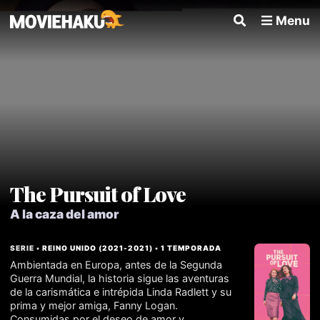
Menu
The Pursuit of Love
A la caza del amor
SERIE •
REINO UNIDO
(
2021
-
2021
) •
1 TEMPORADA
Ambientada en Europa, antes de la Segunda
Guerra Mundial, la historia sigue las aventuras
de la carismática e intrépida Linda Radlett y su
prima y mejor amiga, Fanny Logan.
Consumidas por el deseo de amor y