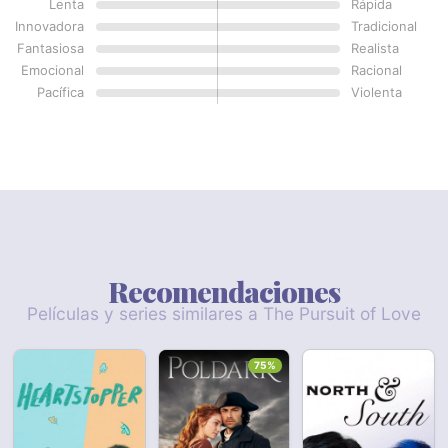
Lenta
Rápida
Innovadora
Tradicional
Fantasiosa
Realista
Emocional
Racional
Pacífica
Violenta
Recomendaciones
Películas y series similares a The Pursuit of Love
75%