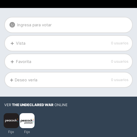
Ingresa para votar
Vista
0 usuarios
Favorita
0 usuarios
Deseo verla
0 usuarios
VER
THE UNDECLARED WAR
ONLINE