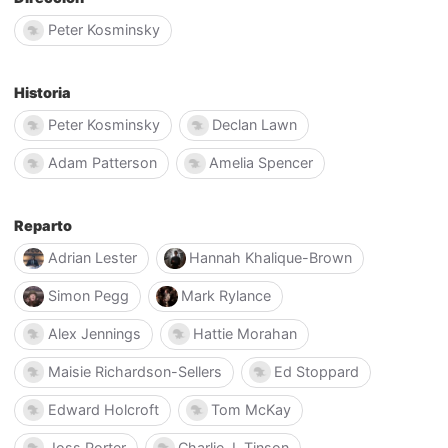
Peter Kosminsky
Historia
Peter Kosminsky
Declan Lawn
Adam Patterson
Amelia Spencer
Reparto
Adrian Lester
Hannah Khalique-Brown
Simon Pegg
Mark Rylance
Alex Jennings
Hattie Morahan
Maisie Richardson-Sellers
Ed Stoppard
Edward Holcroft
Tom McKay
Joss Porter
Charlie J. Tinson