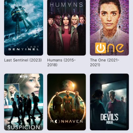
Last Sentinel (2023)
Humans (2015-
The One (2021-
2018)
2021)