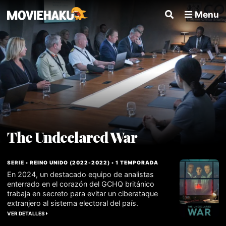
Menu
The Undeclared War
SERIE •
REINO UNIDO
(
2022
-
2022
) •
1 TEMPORADA
En 2024, un destacado equipo de analistas
enterrado en el corazón del GCHQ británico
trabaja en secreto para evitar un ciberataque
extranjero al sistema electoral del país.
VER DETALLES