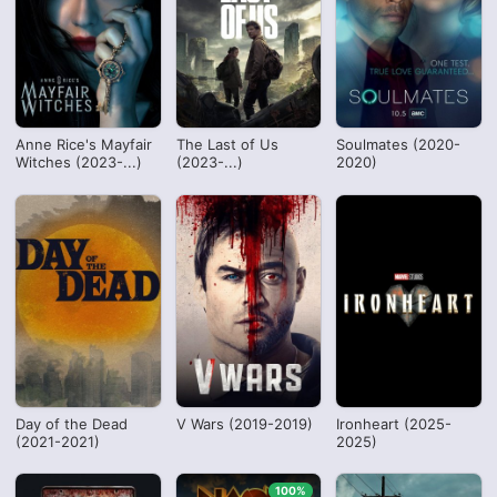
Anne Rice's Mayfair
The Last of Us
Soulmates (2020-
Witches (2023-...)
(2023-...)
2020)
Day of the Dead
V Wars (2019-2019)
Ironheart (2025-
(2021-2021)
2025)
100%