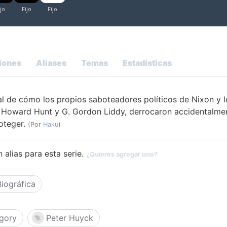
iones
Aliases
Temas
Estadísticas
eal de cómo los propios saboteadores políticos de Nixon y l
 Howard Hunt y G. Gordon Liddy, derrocaron accidentalmen
oteger.
(Por
Haku
)
 alias para esta serie.
¿Quieres agregar uno?
Biográfica
gory
Peter Huyck