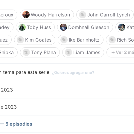
heroux
Woody Harrelson
John Carroll Lynch
adey
Toby Huss
Domhnall Gleeson
Kat
quez
Kim Coates
Ike Barinholtz
Rich S
Shipka
Tony Plana
Liam James
Ver 2 m
 tema para esta serie.
¿Quieres agregar uno?
 2023
de 2023
— 5 episodios