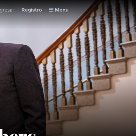
ngresar
Registro
Menu
bers