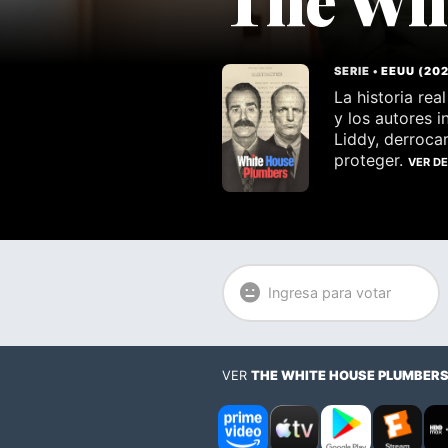
SERIE •
EEUU
(
20
La historia re
y los autores 
Liddy, derroca
proteger.
VER D
Ingresa para votar
VER
THE WHITE HOUSE PLUMBER