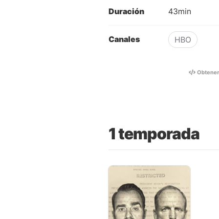
Duración
43min
Canales
HBO
Obtene
1 temporada