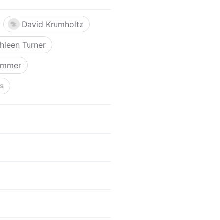
David Krumholtz
hleen Turner
ommer
ás