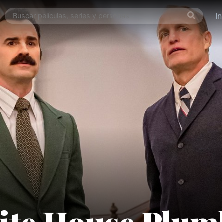
I
ite House Plum