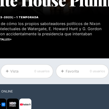
23
-
2023
) •
1 TEMPORADA
al de cómo los propios saboteadores políticos de Nixon
intelectuales de Watergate, E. Howard Hunt y G. Gordon
ron accidentalmente la presidencia que intentaban
ETALLES
Vista
Favorita
0 usuarios
0 usuarios
S
ONLINE