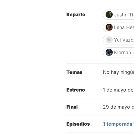
Reparto
Justin T
Lena He
Yul Vaz
Kiernan 
Temas
No hay ningún
Estreno
1 de mayo de
Final
29 de mayo 
Episodios
1 temporada 