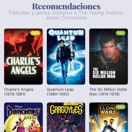
Recomendaciones
Películas y series similares a The Young Indiana
Jones Chronicles
56%
75%
Charlie's Angels
Quantum Leap
The Six Million Dollar
(1976-1981)
(1989-1993)
Man (1974-1978)
75%