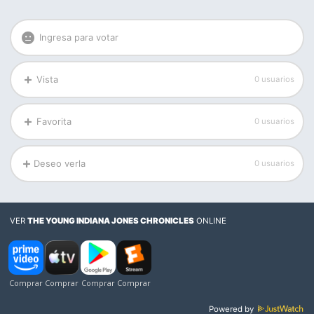
Ingresa para votar
Vista
0 usuarios
Favorita
0 usuarios
Deseo verla
0 usuarios
VER
THE YOUNG INDIANA JONES CHRONICLES
ONLINE
Powered by