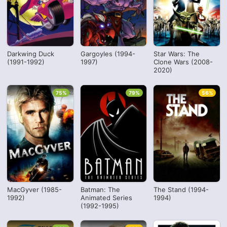
Darkwing Duck
Gargoyles (1994-
Star Wars: The
(1991-1992)
1997)
Clone Wars (2008-
2020)
75%
79%
56%
MacGyver (1985-
Batman: The
The Stand (1994-
1992)
Animated Series
1994)
(1992-1995)