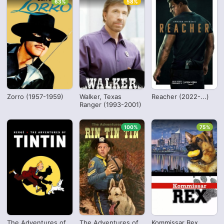
63%
58%
Zorro (1957-1959)
Walker, Texas
Reacher (2022-...)
Ranger (1993-2001)
100%
75%
The Adventures of
The Adventures of
Kommissar Rex