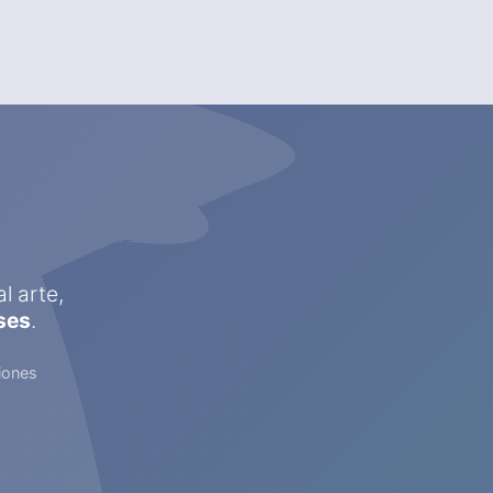
l arte,
ses
.
iones