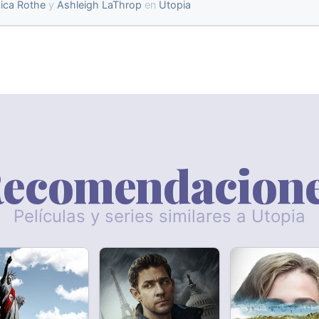
ica Rothe
y
Ashleigh LaThrop
en
Utopia
ecomendacion
Películas y series similares a Utopia