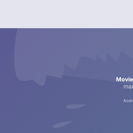
Movi
man
Acer