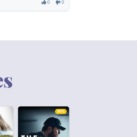
0
0
es
50%