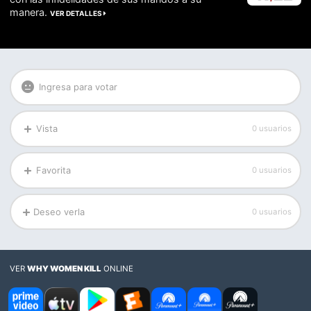
manera.
VER DETALLES
Ingresa para votar
Vista
0 usuarios
Favorita
0 usuarios
Deseo verla
0 usuarios
VER
WHY WOMEN KILL
ONLINE