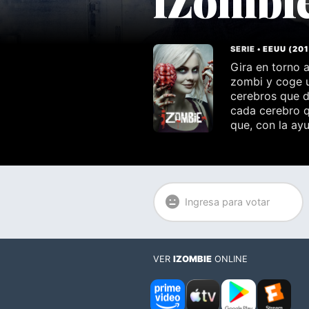
SERIE •
EEUU
(
20
Gira en torno 
zombi y coge u
cerebros que 
cada cerebro q
que, con la ayu
Ingresa para votar
VER
IZOMBIE
ONLINE