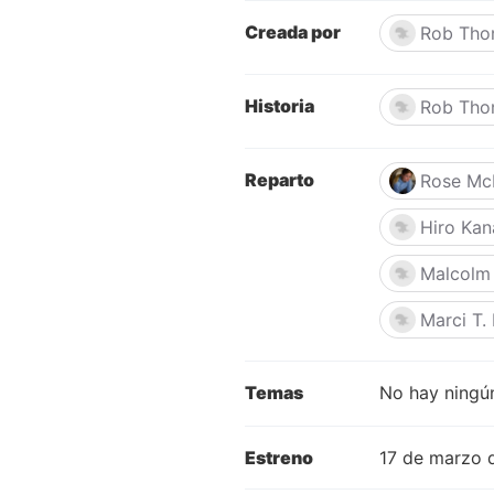
Creada por
Rob Tho
Historia
Rob Tho
Reparto
Rose Mc
Hiro Ka
Malcolm
Marci T.
Temas
No hay ningún
Estreno
17 de marzo 