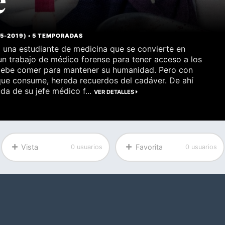
15
-
2019
) •
5 TEMPORADAS
a una estudiante de medicina que se convierte en
n trabajo de médico forense para tener acceso a los
debe comer para mantener su humanidad. Pero con
ue consume, hereda recuerdos del cadáver. De ahí
da de su jefe médico f...
VER DETALLES
Vista
Favorita
0 usuarios
0 usuarios