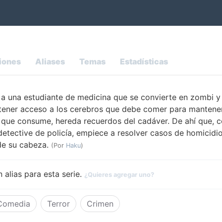
iones
Aliases
Temas
Estadísticas
 a una estudiante de medicina que se convierte en zombi 
 tener acceso a los cerebros que debe comer para mantene
que consume, hereda recuerdos del cadáver. De ahí que, c
detective de policía, empiece a resolver casos de homicidio 
de su cabeza.
(Por
Haku
)
 alias para esta serie.
¿Quieres agregar uno?
Comedia
Terror
Crimen