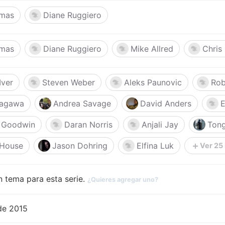
mas
Diane Ruggiero
mas
Diane Ruggiero
Mike Allred
Chris
Iver
Steven Weber
Aleks Paunovic
Rob
nagawa
Andrea Savage
David Anders
E
 Goodwin
Daran Norris
Anjali Jay
Tong
 House
Jason Dohring
Elfina Luk
Ver 25
 tema para esta serie.
¿Quieres agregar uno?
de 2015