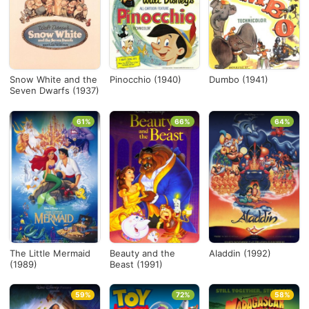
Países
Desde...
Snow White and the
Pinocchio (1940)
Dumbo (1941)
Seven Dwarfs (1937)
Hasta...
61%
66%
64%
Ver todo
The Little Mermaid
Beauty and the
Aladdin (1992)
(1989)
Beast (1991)
59%
72%
58%