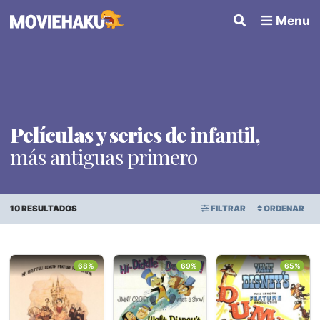
Menu
Películas y series de
infantil
,
más antiguas primero
10 RESULTADOS
FILTRAR
ORDENAR
ORDEN ALFABÉTICO
Todo
×
68%
69%
65%
FECHA DE ESTRENO
Géneros
PUNTAJE PROMEDIO