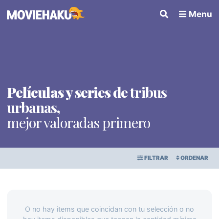
Menu
Películas y series de
tribus
urbanas
,
mejor valoradas primero
FILTRAR
ORDENAR
ORDEN ALFABÉTICO
Todo
×
FECHA DE ESTRENO
O no hay items que coincidan con tu selección o no