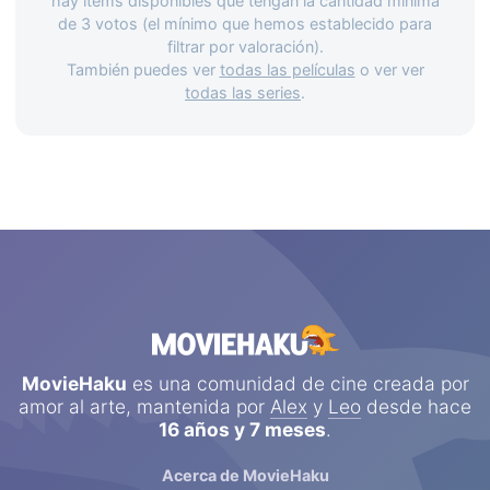
hay items disponibles que tengan la cantidad mínima
Géneros
PUNTAJE PROMEDIO
de 3 votos (el mínimo que hemos establecido para
filtrar por valoración).
Países
También puedes ver
todas las películas
o ver ver
todas las series
.
Desde...
Hasta...
Ver todo
MovieHaku
es una comunidad de cine creada por
amor al arte, mantenida por
Alex
y
Leo
desde hace
16 años y 7 meses
.
Acerca de MovieHaku