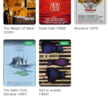
Países
Desde...
The Weight of Water
Dead Calm (1989)
Rosebud (1975)
(2000)
Hasta...
100%
100%
Ver todo
The Sailor from
Nóż w wodzie
Gibraltar (1967)
(1962)