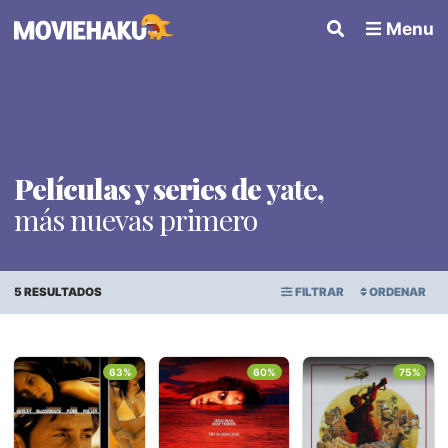
Menu
Películas y series de
yate
,
más nuevas primero
5 RESULTADOS
FILTRAR
ORDENAR
ORDEN ALFABÉTICO
Todo
×
63%
60%
75%
FECHA DE ESTRENO
Géneros
PUNTAJE PROMEDIO