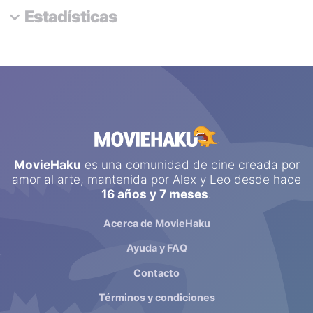
Estadísticas
HANJAITALBAR
aún no ha votado el número suficiente
de películas y series para que podamos calcular sus
atributos favoritos y mostrar estadísticas y datos
interesantes sobre su perfil.
MovieHaku
es una comunidad de cine creada por
amor al arte, mantenida por
Alex
y
Leo
desde hace
16 años y 7 meses
.
Acerca de MovieHaku
Ayuda y FAQ
Contacto
Términos y condiciones