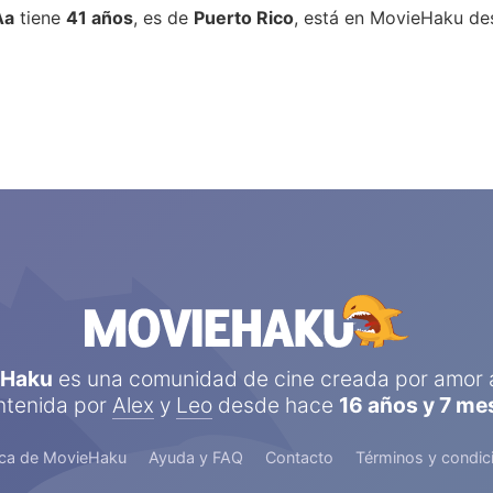
Aa
tiene
41 años
, es de
Puerto Rico
, está en MovieHaku d
ranmago777Aa
aún no ha votado el número sufici
e películas y series para que podamos calcular s
atributos favoritos y mostrar estadísticas y datos
interesantes sobre su perfil.
eHaku
es una comunidad de cine creada por amor a
tenida por
Alex
y
Leo
desde hace
16 años y 7 me
ca de MovieHaku
Ayuda y FAQ
Contacto
Términos y condic