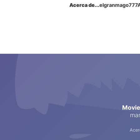
Acerca de...
elgranmago777
elg
d
Movi
man
Acer