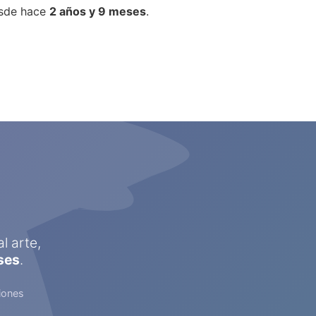
esde hace
2 años y 9 meses
.
ente
us
l arte,
ses
.
iones