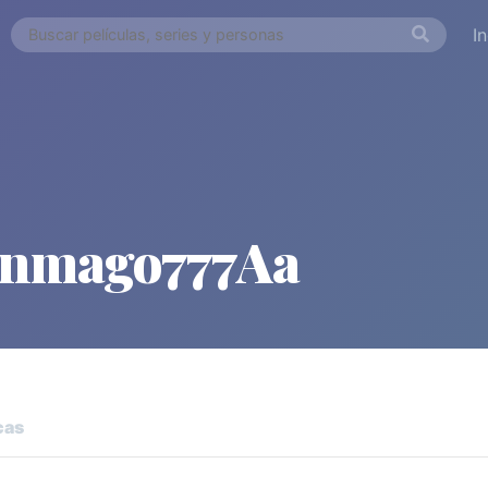
I
anmago777Aa
cas