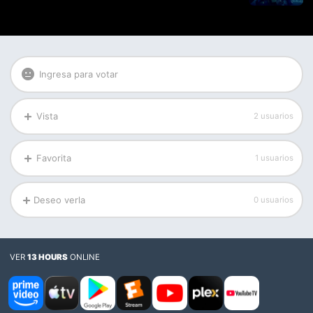
Ingresa para votar
Vista
2 usuarios
Favorita
1 usuarios
Deseo verla
0 usuarios
VER
13 HOURS
ONLINE