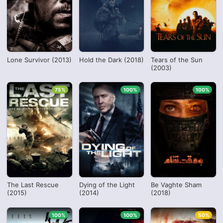
Lone Survivor (2013)
Hold the Dark (2018)
Tears of the Sun
(2003)
75%
100%
100%
The Last Rescue
Dying of the Light
Be Vaghte Sham
(2015)
(2014)
(2018)
100%
100%
50%