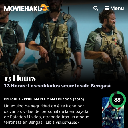
Menu
13 Hours
13 Horas: Los soldados secretos de Bengasi
88
PELÍCULA •
EEUU
,
MALTA
Y
MARRUECOS
(
2016
)
%
Un equipo de seguridad de élite lucha por
salvar las vidas del personal de la embajada
de Estados Unidos, atrapado tras un ataque
terrorista en Bengasi, Libia
VER DETALLES