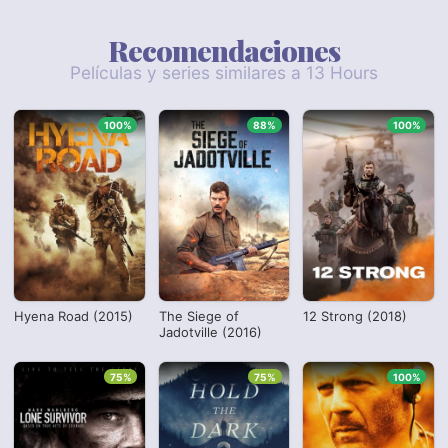
Recomendaciones
Películas y series similares a 13 Hours
100%
88%
100%
Hyena Road (2015)
The Siege of
12 Strong (2018)
Jadotville (2016)
75%
75%
100%