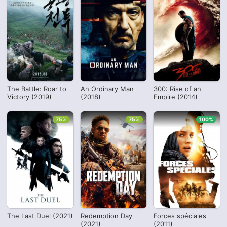
The Battle: Roar to
An Ordinary Man
300: Rise of an
Victory (2019)
(2018)
Empire (2014)
75%
75%
100%
The Last Duel (2021)
Redemption Day
Forces spéciales
(2021)
(2011)