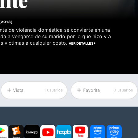
(
2018
)
nte de violencia doméstica se convierte en una
ida a vengarse de su marido por lo que hizo y a
as víctimas a cualquier costo.
VER DETALLES
Vista
Favorita
1 usuarios
0 usuarios