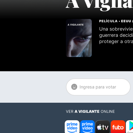
PELÍCULA •
EEUU
Una sobrevivie
guerrera decid
proteger a otr
Ingresa para votar
VER
A VIGILANTE
ONLINE