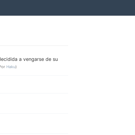
decidida a vengarse de su
Por
Haku
)