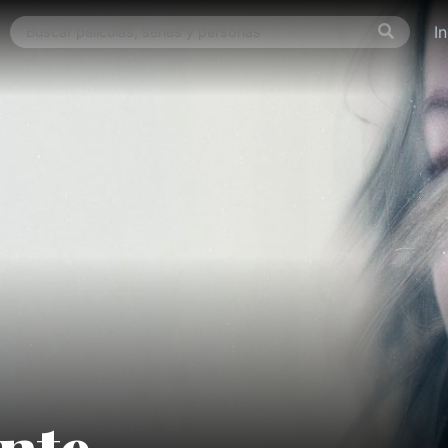
I
ante