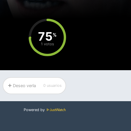
75
%
1 votos
Deseo verla
0 usuarios
Powered by