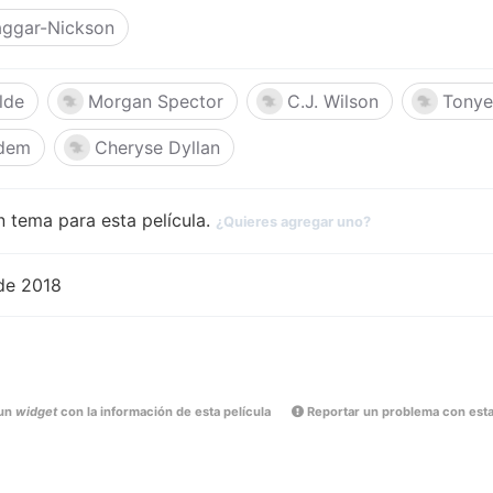
aggar-Nickson
lde
Morgan Spector
C.J. Wilson
Tonye
idem
Cheryse Dyllan
 tema para esta película.
¿Quieres agregar uno?
de 2018
un
widget
con la información de esta película
Reportar un problema con esta