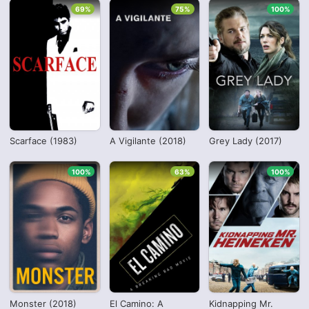
69%
75%
100%
Scarface (1983)
A Vigilante (2018)
Grey Lady (2017)
100%
63%
100%
Monster (2018)
El Camino: A
Kidnapping Mr.