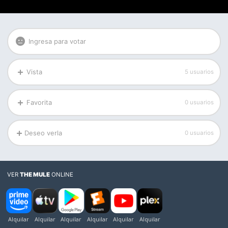
Ingresa para votar
Vista
5 usuarios
Favorita
0 usuarios
Deseo verla
0 usuarios
VER
THE MULE
ONLINE