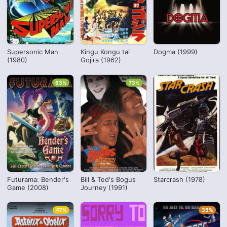
Supersonic Man
Kingu Kongu tai
Dogma (1999)
(1980)
Gojira (1962)
63%
73%
Futurama: Bender's
Bill & Ted's Bogus
Starcrash (1978)
Game (2008)
Journey (1991)
47%
35%