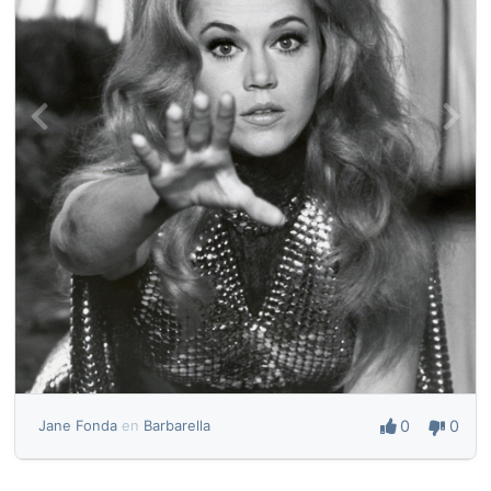
0
0
Jane Fonda
en
Barbarella