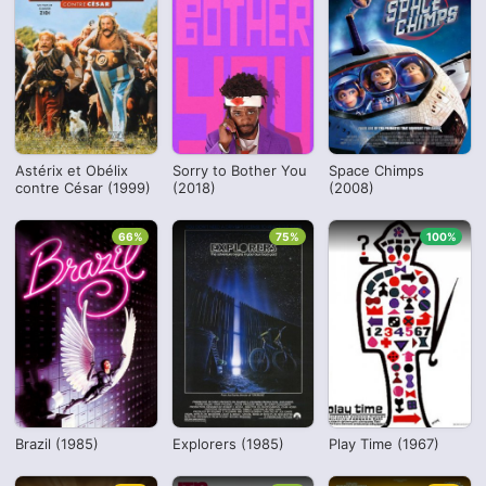
Astérix et Obélix
Sorry to Bother You
Space Chimps
contre César (1999)
(2018)
(2008)
66%
75%
100%
Brazil (1985)
Explorers (1985)
Play Time (1967)