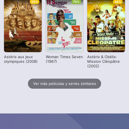
55%
75%
44%
Astérix aux jeux
Woman Times Seven
Astérix & Obélix:
olympiques (2008)
(1967)
Mission Cléopâtre
(2002)
Ver más películas y series similares