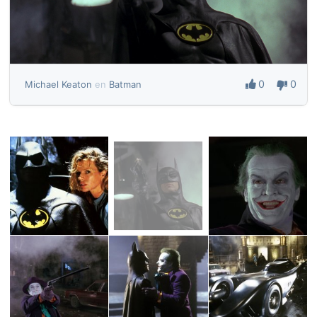
0
0
Michael Keaton
en
Batman