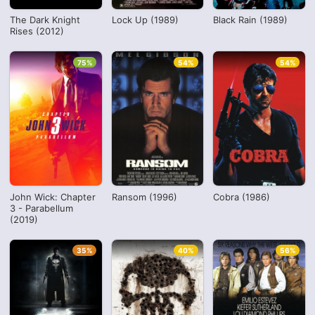
The Dark Knight
Lock Up (1989)
Black Rain (1989)
Rises (2012)
75%
54%
54%
John Wick: Chapter
Ransom (1996)
Cobra (1986)
3 - Parabellum
(2019)
35%
40%
56%