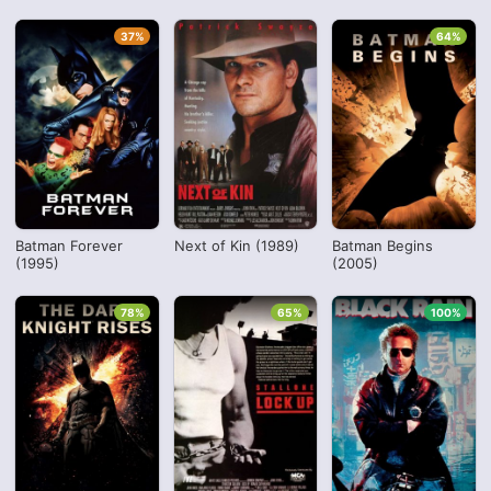
37%
64%
Batman Forever
Next of Kin (1989)
Batman Begins
(1995)
(2005)
78%
65%
100%