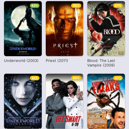
62%
45%
57%
Underworld (2003)
Priest (2011)
Blood: The Last
Vampire (2009)
42%
46%
47%