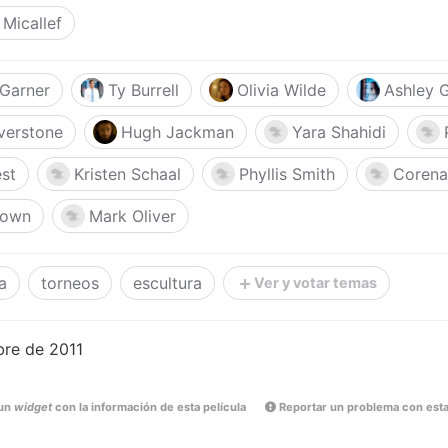
 Micallef
 Garner
Ty Burrell
Olivia Wilde
Ashley 
lverstone
Hugh Jackman
Yara Shahidi
st
Kristen Schaal
Phyllis Smith
Corena
rown
Mark Oliver
a
torneos
escultura
Ver y votar temas
bre de 2011
un
widget
con la información de esta película
Reportar un problema con esta