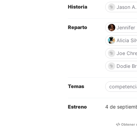
Historia
Jason A.
Reparto
Jennifer
Alicia Si
Joe Chre
Dodie B
Temas
competenci
Estreno
4 de septiem
Obtener 