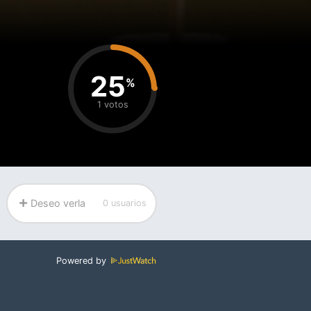
25
%
1 votos
Deseo verla
0 usuarios
Powered by