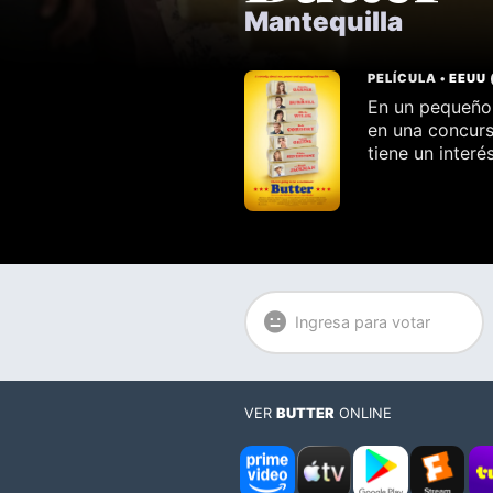
Mantequilla
PELÍCULA •
EEUU
En un pequeño 
en una concurs
tiene un inter
Ingresa para votar
VER
BUTTER
ONLINE