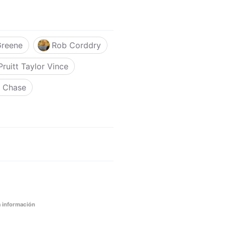
Greene
Rob Corddry
Pruitt Taylor Vince
 Chase
 información