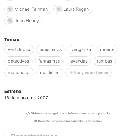
Michael Fairman
Laura Regan
Joan Heney
Temas
ventrílocuo
asesinatos
venganza
muerte
detectives
fantasmas
leyendas
tumbas
marionetas
maldición
Ver y votar temas
Estreno
16 de marzo de 2007
Obtener un
widget
con la información de esta película
Reportar un problema con esta información