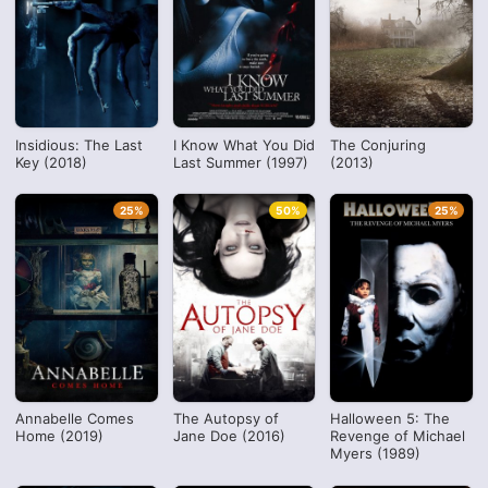
Insidious: The Last
I Know What You Did
The Conjuring
Key (2018)
Last Summer (1997)
(2013)
25%
50%
25%
Annabelle Comes
The Autopsy of
Halloween 5: The
Home (2019)
Jane Doe (2016)
Revenge of Michael
Myers (1989)