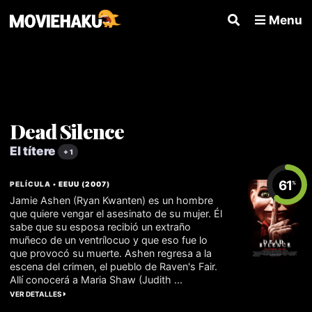
Menu
Dead Silence
El títere
+ 1
61
PELÍCULA •
EEUU
(
2007
)
%
Jamie Ashen (Ryan Kwanten) es un hombre
que quiere vengar el asesinato de su mujer. Él
sabe que su esposa recibió un extraño
muñeco de un ventrílocuo y que eso fue lo
que provocó su muerte. Ashen regresa a la
escena del crimen, el pueblo de Raven's Fair.
Allí conocerá a Maria Shaw (Judith ...
VER DETALLES