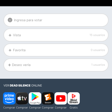
Ingresa para votar
Vista
15 usuarios
Favorita
0 usuarios
Deseo verla
1 usuarios
VER
DEAD SILENCE
ONLINE