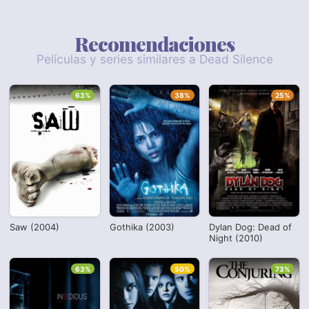
Recomendaciones
Películas y series similares a Dead Silence
63%
38%
25%
Saw (2004)
Gothika (2003)
Dylan Dog: Dead of
Night (2010)
63%
50%
73%