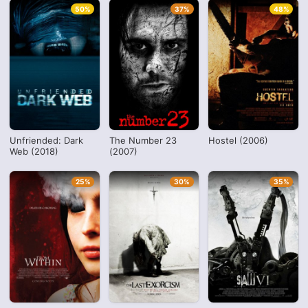
50%
37%
48%
Unfriended: Dark
The Number 23
Hostel (2006)
Web (2018)
(2007)
25%
30%
35%