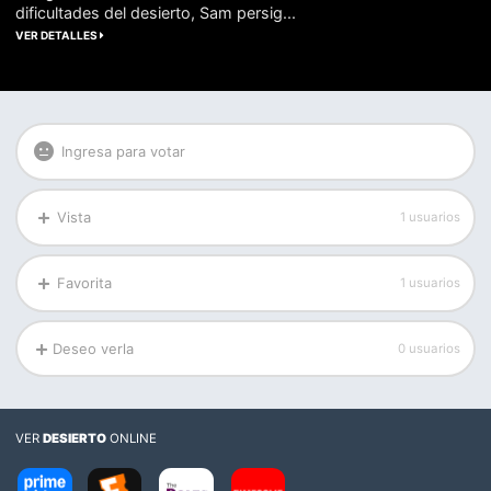
dificultades del desierto, Sam persig...
VER DETALLES
Ingresa para votar
Vista
1 usuarios
Favorita
1 usuarios
Deseo verla
0 usuarios
VER
DESIERTO
ONLINE