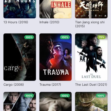
13 Hours (2016)
Inhale (2010)
Tian jiang xiong shi
(2015)
100%
100%
75%
Cargo (2006)
Trauma (2017)
The Last Duel (2021)
100%
100%
100%