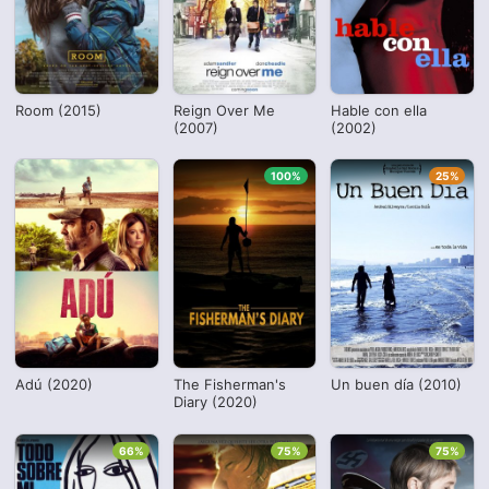
Room (2015)
Reign Over Me
Hable con ella
(2007)
(2002)
100%
25%
Adú (2020)
The Fisherman's
Un buen día (2010)
Diary (2020)
66%
75%
75%