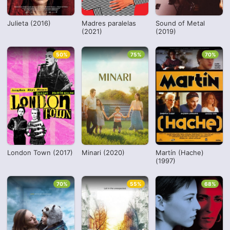
Julieta (2016)
Madres paralelas
Sound of Metal
(2021)
(2019)
50%
75%
70%
London Town (2017)
Minari (2020)
Martín (Hache)
(1997)
70%
55%
68%