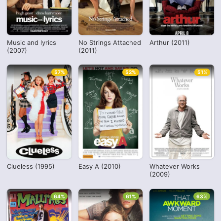
Music and lyrics
No Strings Attached
Arthur (2011)
(2007)
(2011)
57%
52%
51%
Clueless (1995)
Easy A (2010)
Whatever Works
(2009)
64%
61%
63%