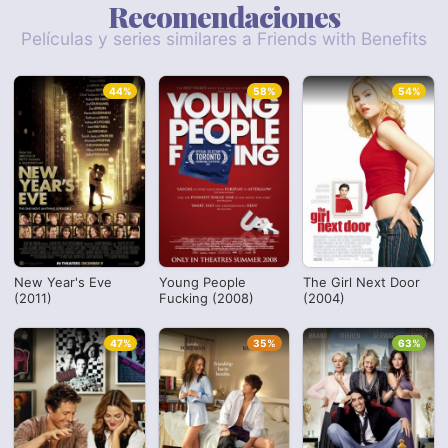
Recomendaciones
Películas y series similares a Friends with Benefits
44%
58%
54%
New Year's Eve
Young People
The Girl Next Door
(2011)
Fucking (2008)
(2004)
47%
35%
63%