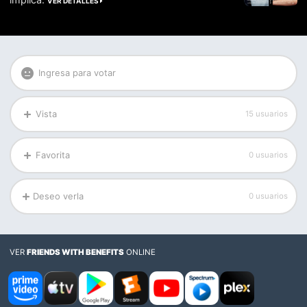
VER DETALLES
Ingresa para votar
Vista
15 usuarios
Favorita
0 usuarios
Deseo verla
0 usuarios
VER
FRIENDS WITH BENEFITS
ONLINE