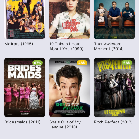
Mallrats (1995)
10 Things I Hate
That Awkward
About You (1999)
Moment (2014)
67%
48%
68%
Bridesmaids (2011)
She's Out of My
Pitch Perfect (2012)
League (2010)