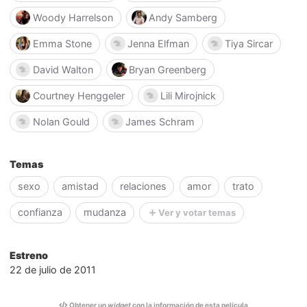
Woody Harrelson
Andy Samberg
Emma Stone
Jenna Elfman
Tiya Sircar
David Walton
Bryan Greenberg
Courtney Henggeler
Lili Mirojnick
Nolan Gould
James Schram
Temas
sexo
amistad
relaciones
amor
trato
confianza
mudanza
Ver y votar temas
Estreno
22 de julio de 2011
Obtener un
widget
con la información de esta película