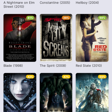
A Nightmare on Elm
Constantine (2005)
Hellboy (2004)
Street (2010)
61%
39%
68%
Blade (1998)
The Spirit (2008)
Red State (2010)
42%
47%
50%