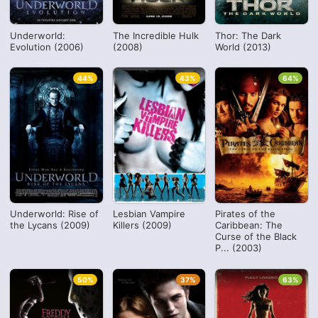
Underworld:
The Incredible Hulk
Thor: The Dark
Evolution (2006)
(2008)
World (2013)
44%
43%
64%
Underworld: Rise of
Lesbian Vampire
Pirates of the
the Lycans (2009)
Killers (2009)
Caribbean: The
Curse of the Black
P... (2003)
50%
37%
63%