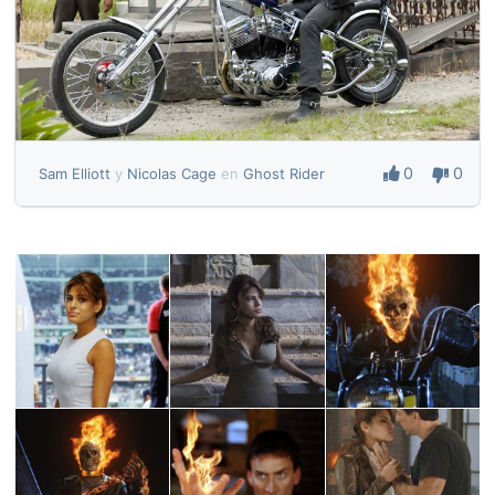
0
0
Sam Elliott
y
Nicolas Cage
en
Ghost Rider