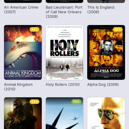
An American Crime
Bad Lieutenant: Port
This Is England
(2007)
of Call New Orleans
(2006)
(2009)
44%
48%
Animal Kingdom
Holy Rollers (2010)
Alpha Dog (2006)
(2010)
59%
75%