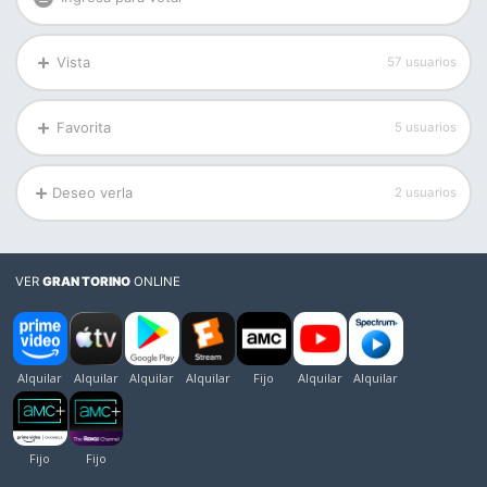
Vista
57 usuarios
Favorita
5 usuarios
Deseo verla
2 usuarios
VER
GRAN TORINO
ONLINE