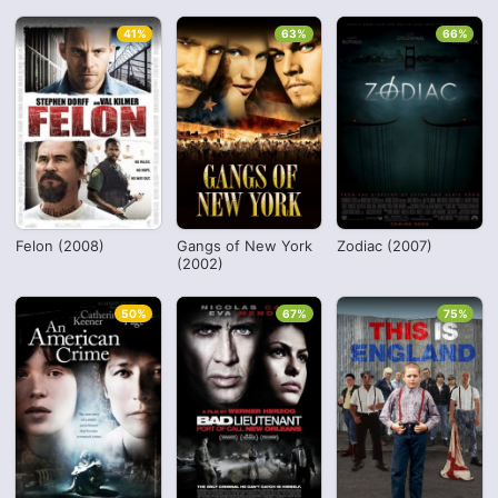
41%
63%
66%
Felon (2008)
Gangs of New York
Zodiac (2007)
(2002)
50%
67%
75%