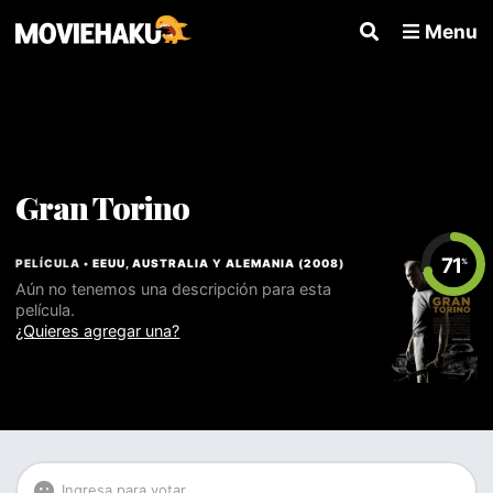
Menu
Gran Torino
71
PELÍCULA •
EEUU
,
AUSTRALIA
Y
ALEMANIA
(
2008
)
%
Aún no tenemos una descripción para esta
película.
¿Quieres agregar una?
Ingresa para votar