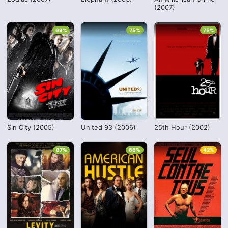
(2007)
69%
75%
75%
Sin City (2005)
United 93 (2006)
25th Hour (2002)
67%
66%
42%