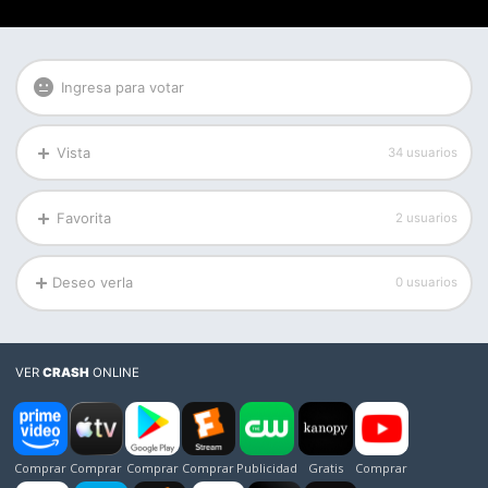
Ingresa para votar
Vista
34 usuarios
Favorita
2 usuarios
Deseo verla
0 usuarios
VER
CRASH
ONLINE