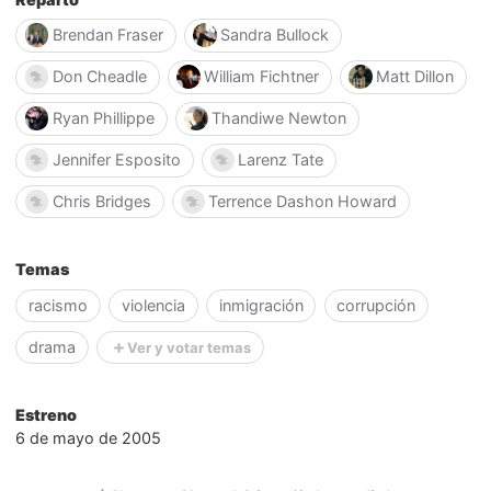
Brendan Fraser
Sandra Bullock
Don Cheadle
William Fichtner
Matt Dillon
Ryan Phillippe
Thandiwe Newton
Jennifer Esposito
Larenz Tate
Chris Bridges
Terrence Dashon Howard
Temas
racismo
violencia
inmigración
corrupción
drama
Ver y votar temas
Estreno
6 de mayo de 2005