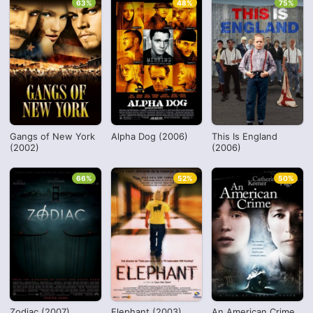
63%
48%
75%
Gangs of New York
Alpha Dog (2006)
This Is England
(2002)
(2006)
66%
52%
50%
Zodiac (2007)
Elephant (2003)
An American Crime