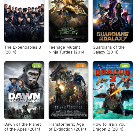
The Expendables 3
Teenage Mutant
Guardians of the
(2014)
Ninja Turtles (2014)
Galaxy (2014)
73%
38%
68%
Dawn of the Planet
Transformers: Age
How to Train Your
of the Apes (2014)
of Extinction (2014)
Dragon 2 (2014)