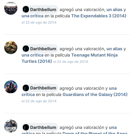
Darthbellum
agregó una valoración,
un alias
y
una crítica
en la película
The Expendables 3 (2014)
el
22 de ago de 2014
Darthbellum
agregó una valoración,
un alias
y
una crítica
en la película
Teenage Mutant Ninja
Turtles (2014)
el
22 de ago de 2014
Darthbellum
agregó una valoración y
una
crítica
en la película
Guardians of the Galaxy (2014)
el
22 de ago de 2014
Darthbellum
agregó una valoración y
una
crítica
en la película
Dawn of the Planet of the Apes