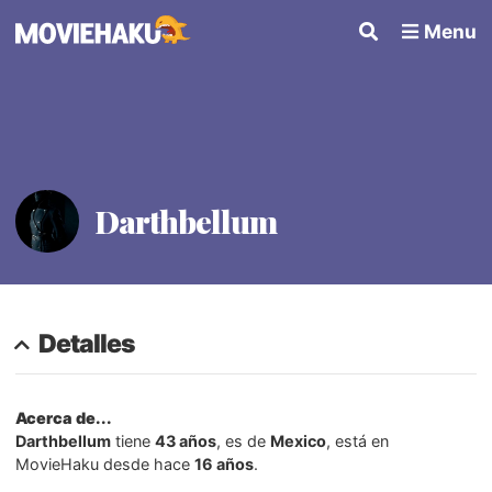
Menu
Darthbellum
Detalles
Acerca de...
Darthbellum
tiene
43 años
, es de
Mexico
, está en
MovieHaku desde hace
16 años
.