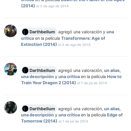
(2014)
el
3 de ago de 2014
Darthbellum
agregó una valoración y
una
crítica
en la película
Transformers: Age of
Extinction (2014)
el
3 de ago de 2014
Darthbellum
agregó una valoración,
un alias
,
una descripción
y
una crítica
en la película
How to
Train Your Dragon 2 (2014)
el
7 de jul de 2014
Darthbellum
agregó una valoración,
un alias
,
una descripción
y
una crítica
en la película
Edge of
Tomorrow (2014)
el
7 de jul de 2014