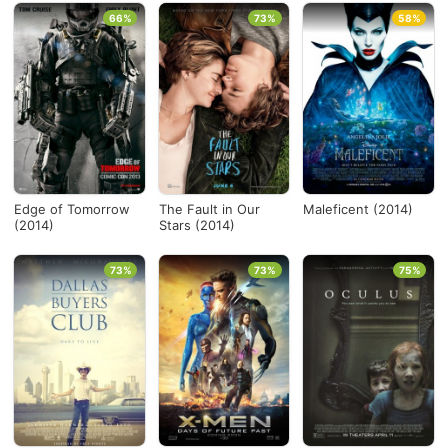
66%
73%
58%
Edge of Tomorrow
The Fault in Our
Maleficent (2014)
(2014)
Stars (2014)
73%
73%
75%