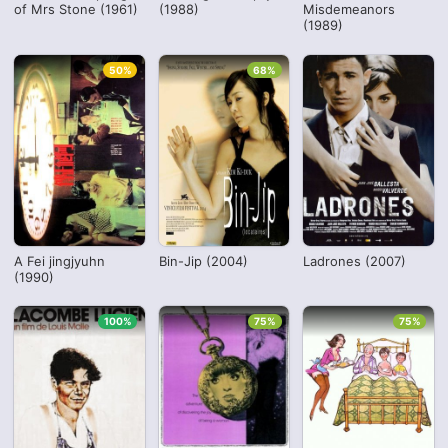
of Mrs Stone (1961)
(1988)
Misdemeanors
(1989)
50%
68%
A Fei jingjyuhn
Bin-Jip (2004)
Ladrones (2007)
(1990)
100%
75%
75%