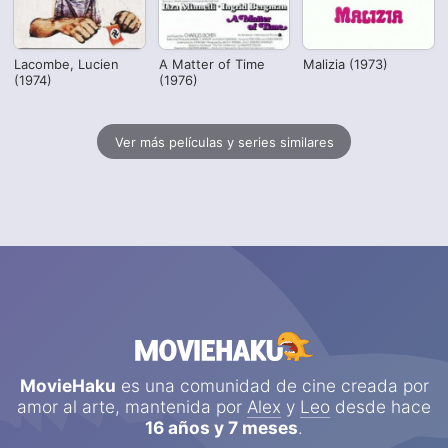
Lacombe, Lucien
A Matter of Time
Malizia (1973)
(1974)
(1976)
Ver más películas y series similares
MovieHaku
es una comunidad de cine creada por
amor al arte, mantenida por
Alex
y
Leo
desde hace
16 años y 7 meses
.