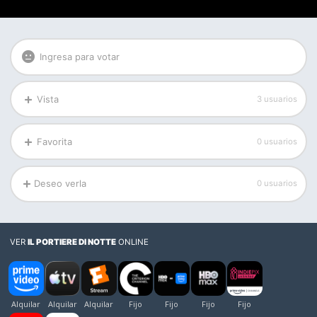
Ingresa para votar
Vista
3 usuarios
Favorita
0 usuarios
Deseo verla
0 usuarios
VER
IL PORTIERE DI NOTTE
ONLINE