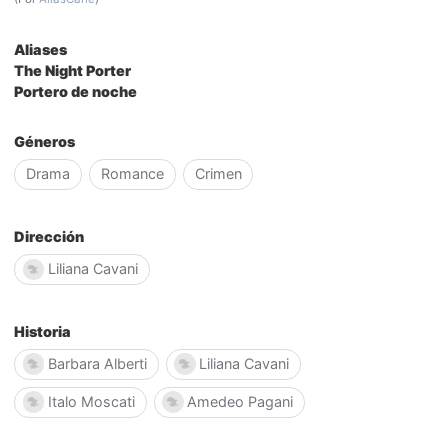
Aliases
The Night Porter
Portero de noche
Géneros
Drama
Romance
Crimen
Dirección
Liliana Cavani
Historia
Barbara Alberti
Liliana Cavani
Italo Moscati
Amedeo Pagani