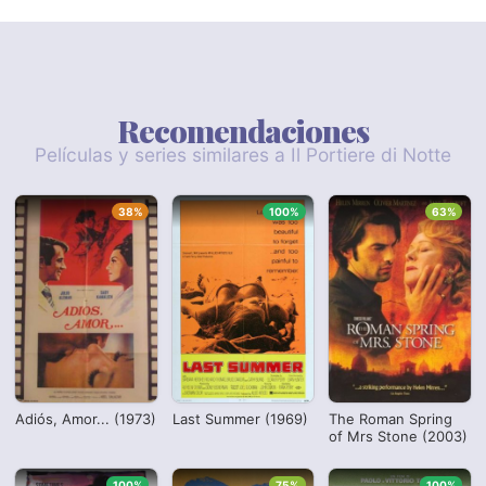
Recomendaciones
Películas y series similares a Il Portiere di Notte
38%
100%
63%
Adiós, Amor... (1973)
Last Summer (1969)
The Roman Spring
of Mrs Stone (2003)
100%
75%
100%