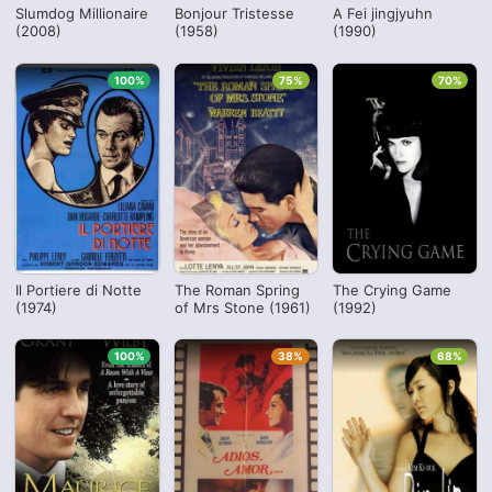
Slumdog Millionaire
Bonjour Tristesse
A Fei jingjyuhn
(2008)
(1958)
(1990)
100%
75%
70%
Il Portiere di Notte
The Roman Spring
The Crying Game
(1974)
of Mrs Stone (1961)
(1992)
100%
38%
68%