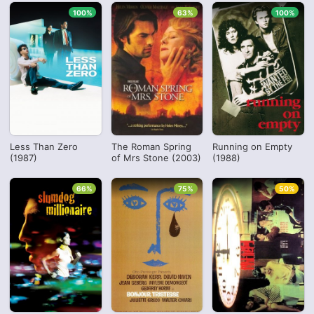
100%
63%
100%
Less Than Zero
The Roman Spring
Running on Empty
(1987)
of Mrs Stone (2003)
(1988)
66%
75%
50%