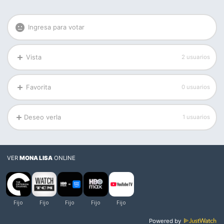
Ingresa para votar
Vista
2 usuarios
Favorita
0 usuarios
Deseo verla
1 usuarios
VER
MONA LISA
ONLINE
Powered by